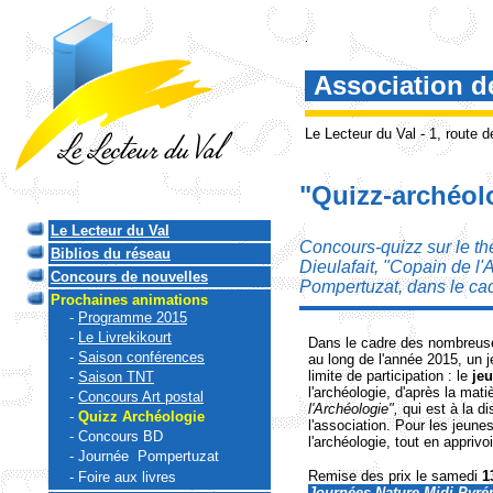
.
Association d
Le Lecteur du Val - 1, route
"Quizz-archéol
Le Lecteur du Val
Concours-quizz sur le th
Biblios du réseau
Dieulafait, "Copain de l'
Concours de nouvelles
Pompertuzat, dans le cad
Prochaines animations
-
Programme 2015
-
Le Livrekikourt
Dans le cadre des nombreuses
-
Saison conférences
au long de l'année 2015, un 
limite de participation : le
jeu
-
Saison TNT
l'archéologie, d'après la mati
-
Concours Art postal
l'Archéologie",
qui est à la d
-
Quizz Archéologie
l'association.
Pour les jeunes
-
Concours BD
l'archéologie, tout en appriv
-
Journée Pompertuzat
Remise des prix le samedi
1
-
Foire aux livres
Journées-Nature Midi-Pyré