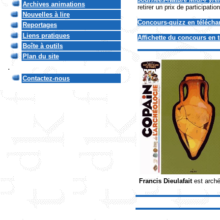
Archives animations
retirer un prix de participation
Nouvelles à lire
Concours-quizz en téléch
Reportages
Liens pratiques
Affichette du concours en 
Boîte à outils
Plan du site
.
Contactez-nous
Francis Dieulafait
est arch